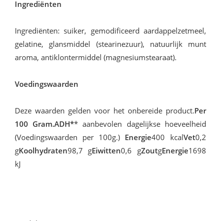
Ingrediënten
In­gre­di­ën­ten: sui­ker, ge­mo­di­fi­ceerd aard­ap­pel­zet­meel,
ge­la­ti­ne, glans­mid­del (ste­a­ri­ne­zuur), na­tuur­lijk munt
aro­ma, an­tik­lon­ter­mid­del (mag­ne­si­umste­a­raat).
Voedingswaarden
Deze waarden gelden voor het onbereide product.
Per
100 Gram.ADH*
* aanbevolen dagelijkse hoeveelheid
(Voedingswaarden per 100g.)
Energie
400 kcal
Vet
0,2
g
Koolhydraten
98,7 g
Eiwitten
0,6 g
Zout
g
Energie
1698
kJ