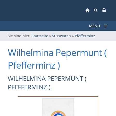
MENÜ
Sie sind hier:
Startseite
»
Süsswaren
»
Pfefferminz
Wilhelmina Pepermunt (
Pfefferminz )
WILHELMINA PEPERMUNT (
PFEFFERMINZ )