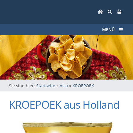
MENÜ
Sie sind hier:
Startseite
»
Asia
»
KROEPOEK
KROEPOEK aus Holland