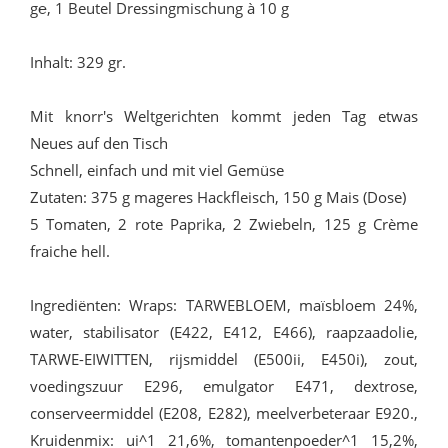
g℮, 1 Beutel Dressingmischung à 10 g
Inhalt: 329 gr.
Mit knorr's Weltgerichten kommt jeden Tag etwas
Neues auf den Tisch
Schnell, einfach und mit viel Gemüse
Zutaten: 375 g mageres Hackfleisch, 150 g Mais (Dose)
5 Tomaten, 2 rote Paprika, 2 Zwiebeln, 125 g Crème
fraiche hell.
Ingrediënten: Wraps: TARWEBLOEM, maïsbloem 24%,
water, stabilisator (E422, E412, E466), raapzaadolie,
TARWE-EIWITTEN, rijsmiddel (E500ii, E450i), zout,
voedingszuur E296, emulgator E471, dextrose,
conserveermiddel (E208, E282), meelverbeteraar E920.,
Kruidenmix: ui^1 21,6%, tomantenpoeder^1 15,2%,