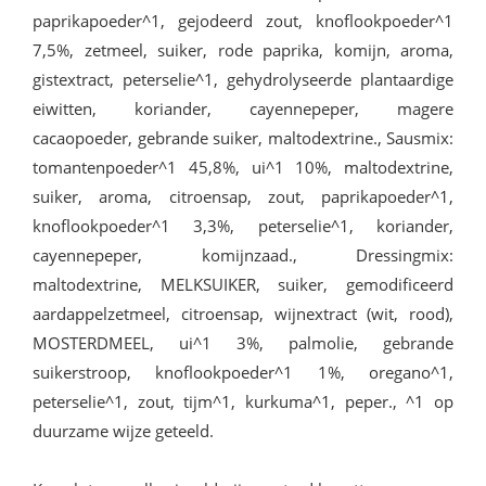
paprikapoeder^1, gejodeerd zout, knoflookpoeder^1
7,5%, zetmeel, suiker, rode paprika, komijn, aroma,
gistextract, peterselie^1, gehydrolyseerde plantaardige
eiwitten, koriander, cayennepeper, magere
cacaopoeder, gebrande suiker, maltodextrine., Sausmix:
tomantenpoeder^1 45,8%, ui^1 10%, maltodextrine,
suiker, aroma, citroensap, zout, paprikapoeder^1,
knoflookpoeder^1 3,3%, peterselie^1, koriander,
cayennepeper, komijnzaad., Dressingmix:
maltodextrine, MELKSUIKER, suiker, gemodificeerd
aardappelzetmeel, citroensap, wijnextract (wit, rood),
MOSTERDMEEL, ui^1 3%, palmolie, gebrande
suikerstroop, knoflookpoeder^1 1%, oregano^1,
peterselie^1, zout, tijm^1, kurkuma^1, peper., ^1 op
duurzame wijze geteeld.