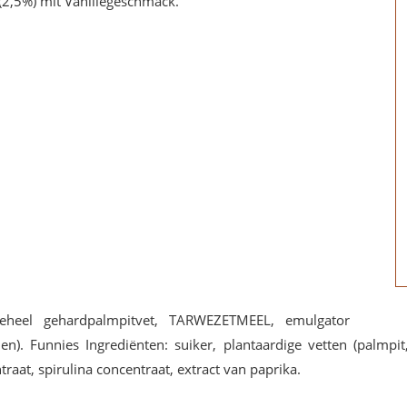
2,5%) mit Vanillegeschmack.
 geheel gehardpalmpitvet, TARWEZETMEEL, emulgator
anen). Funnies Ingrediënten: suiker, plantaardige vetten (pa
traat, spirulina concentraat, extract van paprika.