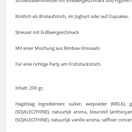
Schokoladenstreusel mit Erdbeergeschmack und Figuren (
Köstlich als Brotaufstrich, im Joghurt oder auf Cupcakes.
Streusel mit Erdbeergeschmack
Mit einer Mischung aus Rimboe-Streuseln
Für eine richtige Party am Frühstückstisch.
Inhalt: 200 gr,
Hagelslag Ingrediënten: suiker, weipoeder (MELK),
(SOJALECITHINE), natuurlijk aroma, kleurstof (anthocy
(SOJALECITHINE), natuurlijk vanille aroma, saffloer concen