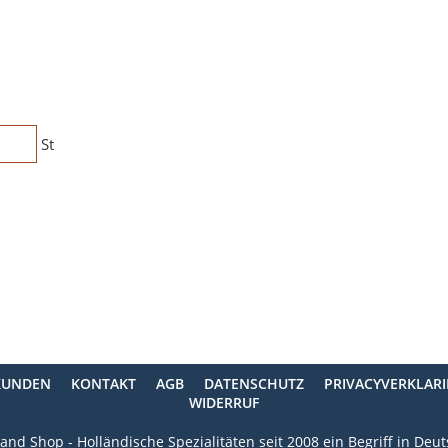
St
KUNDEN
KONTAKT
AGB
DATENSCHUTZ
PRIVACYVERKLAR
WIDERRUF
and Shop - Holländische Spezialitäten seit 2008 ein Begriff in Deu